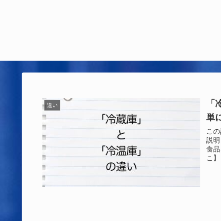
「
違い
単
この
説明
食品
こ】